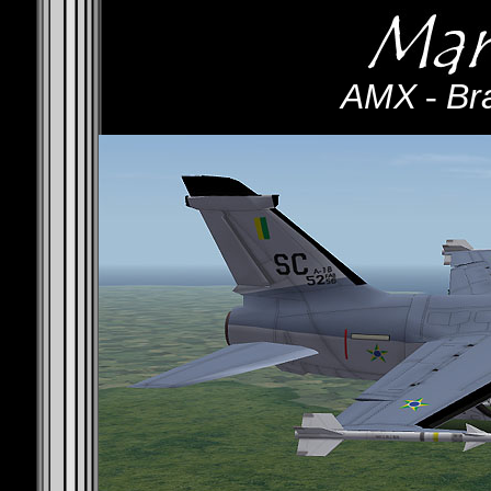
AMX
-
Br